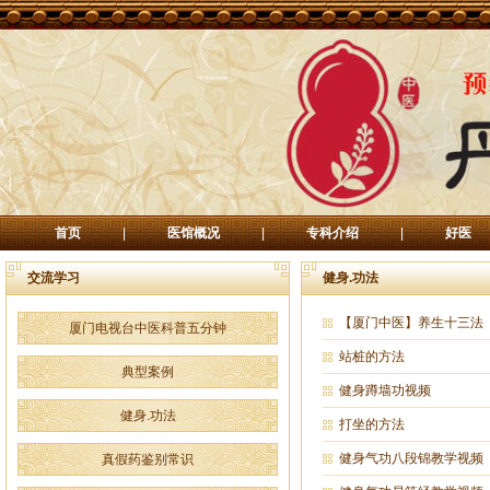
首页
|
医馆概况
|
专科介绍
|
好医
交流学习
健身.功法
【厦门中医】养生十三法
厦门电视台中医科普五分钟
站桩的方法
典型案例
健身蹲墙功视频
健身.功法
打坐的方法
健身气功八段锦教学视频
真假药鉴别常识