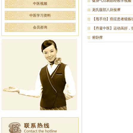
健身气功易筋经教学视频
中医视频
龙氏腹部八卦按摩
中医学习资料
【甩手功】癌症患者锻炼
会员咨询
【丹凝中医】运动虽好，
俯卧撑