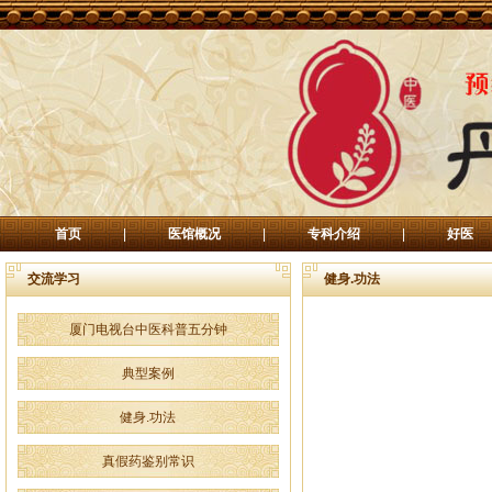
首页
|
医馆概况
|
专科介绍
|
好医
交流学习
健身.功法
厦门电视台中医科普五分钟
典型案例
健身.功法
真假药鉴别常识