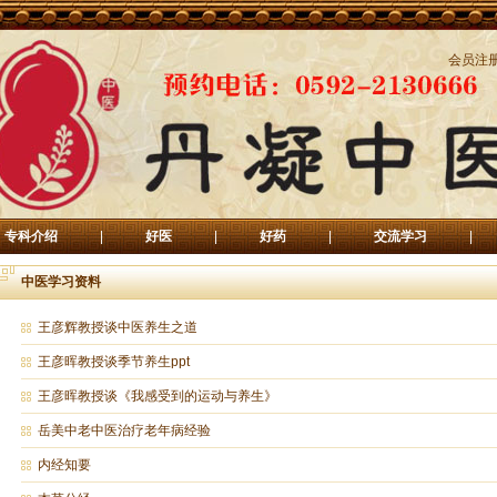
会员注
专科介绍
|
好医
|
好药
|
交流学习
|
中医学习资料
王彦辉教授谈中医养生之道
王彦晖教授谈季节养生ppt
王彦晖教授谈《我感受到的运动与养生》
岳美中老中医治疗老年病经验
内经知要