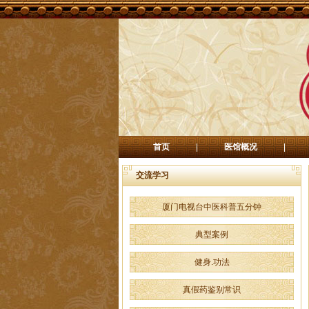
首页
|
医馆概况
|
交流学习
厦门电视台中医科普五分钟
典型案例
健身.功法
真假药鉴别常识