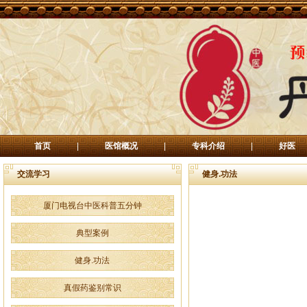
首页
|
医馆概况
|
专科介绍
|
好医
交流学习
健身.功法
厦门电视台中医科普五分钟
典型案例
健身.功法
真假药鉴别常识