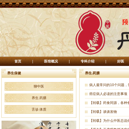
首页
|
医馆概况
|
专科介绍
|
好医
养生保健
养生.药膳
病人最常问的10个问题，
聊中医
癌症病人必读的注意事项
养生.药膳
【转载】药食同源，各种
舌诊.体质
【转载】谈谈发物
【转载】为什么中医总说