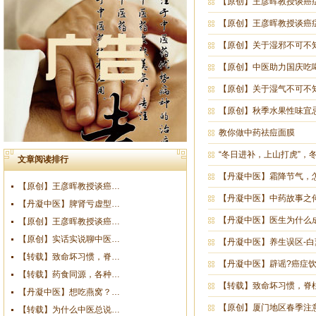
【原创】王彦晖教授谈癌
【原创】王彦晖教授谈癌
【原创】关于湿邪不可不
【原创】中医助力国庆吃
【原创】关于湿气不可不知
【原创】秋季水果性味宜
教你做中药祛痘面膜
“冬日进补，上山打虎”，
文章阅读排行
【丹凝中医】霜降节气，
【原创】王彦晖教授谈癌…
【丹凝中医】中药故事之
【丹凝中医】脾肾亏虚型…
【丹凝中医】医生为什么成
【原创】王彦晖教授谈癌…
【原创】实话实说聊中医…
【丹凝中医】养生误区-
【转载】致命坏习惯，脊…
【丹凝中医】辟谣?癌症
【转载】药食同源，各种…
【转载】致命坏习惯，脊
【丹凝中医】想吃燕窝？…
【原创】厦门地区春季注
【转载】为什么中医总说…