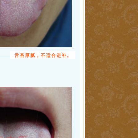
舌苔厚腻，不适合进补。