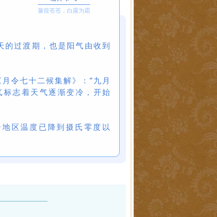
蒹葭苍苍，白露为霜
。
天的过渡期，也是阳气由收到
《月令七十二候集解》：“九月
气标志着天气逐渐变冷，开始
分地区温度已降到摄氏零度以