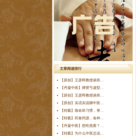
文章阅读排行
【原创】王彦晖教授谈癌…
【丹凝中医】脾肾亏虚型…
【原创】王彦晖教授谈癌…
【原创】实话实说聊中医…
【转载】致命坏习惯，脊…
【转载】药食同源，各种…
【丹凝中医】想吃燕窝？…
【转载】为什么中医总说…