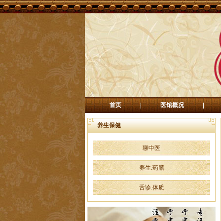
首页
|
医馆概况
|
养生保健
聊中医
养生.药膳
舌诊.体质