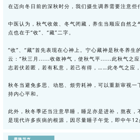
在迈向冬日前的深秋时分，我们摄生调养需要注意些
中医认为，秋气收敛、冬气闭藏，养生当顺应自然之
点也在于“收”、“藏”二字。
“收”、“藏”首先表现在心神上。宁心藏神是秋冬养
云：“秋三月......收敛神气，使秋气平......此秋
志若伏若匿，若有私意，若己有得，……此冬气之应，
秋冬当避免多思、动怒、烦劳耗神，可以重新审视一
持内心平和。
此外，秋冬季还当注意早睡，睡足亦是进补，熬夜，
是现代许多疾病的根源，因尽量睡子午觉，即中午12
霜降节气