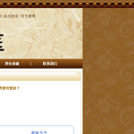
册
|
会员登录
|
官方微博
养生保健
|
联系我们
养更对更好？
霜降节气