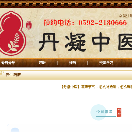
会员注
专科介绍
|
好医
|
好药
|
交流学习
|
养生.药膳
【丹凝中医】霜降节气，怎么补透透，怎么调
节
今日霜降
气