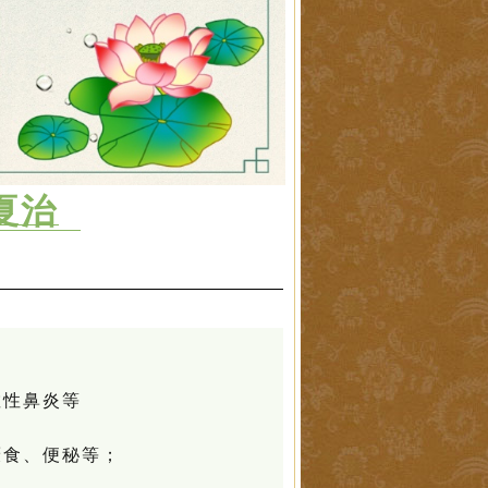
夏治
敏性鼻炎等
厌食、便秘等；