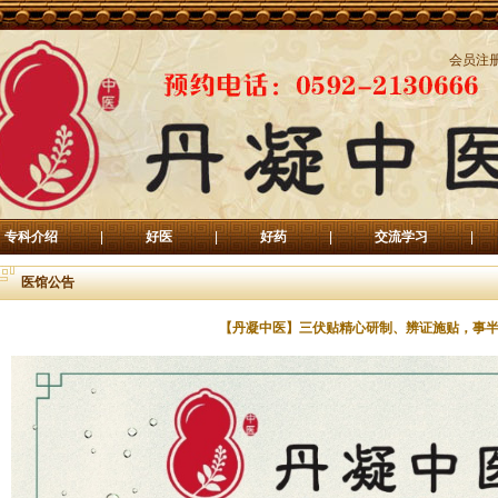
会员注
专科介绍
|
好医
|
好药
|
交流学习
|
医馆公告
【丹凝中医】三伏贴精心研制、辨证施贴，事