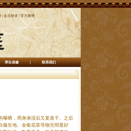
册
|
会员登录
|
官方微博
养生保健
|
联系我们
热曝晒，周身淋湿后又复蒸干。之后
自服生地、金银花茶等物无明显好