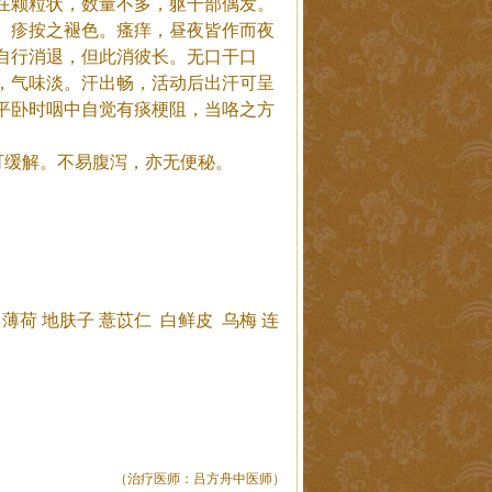
在颗粒状，数量不多，躯干部偶发。
。疹按之褪色。瘙痒，昼夜皆作而夜
自行消退，但此消彼长。无口干口
，气味淡。汗出畅，活动后出汗可呈
平卧时咽中自觉有痰梗阻，当咯之方
可缓解。不易腹泻，亦无便秘。
薄荷
地肤子
薏苡仁
白鲜皮
乌梅
连
（治疗医师：吕方舟中医师）