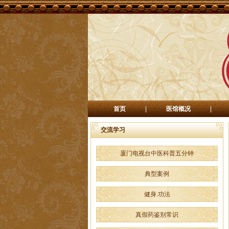
首页
|
医馆概况
|
交流学习
厦门电视台中医科普五分钟
典型案例
健身.功法
真假药鉴别常识