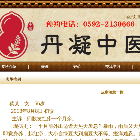
会员注
专科介绍
|
好医
|
好药
|
交流学习
|
典型病例
皮疹治愈一例
蔡某，
女，
56
岁
2013
年
8
月
8
日
初诊
主诉：
四肢发红疹一个月余。
现病史：
一个月前外出适逢大热大暑忽作暴雨，雨后又大
即觉身养，起红疹，大小自绿豆大到扁豆大不等。瘙痒难忍。