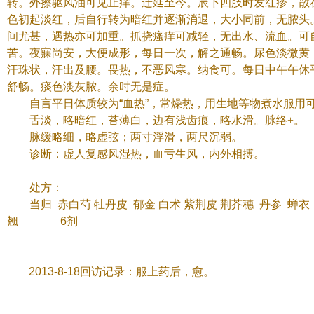
转。外擦驱风油可见止痒。迁延至今。辰下四肢时发红疹，散
色初起淡红，后自行转为暗红并逐渐消退，大小同前，无脓头
间尤甚，遇热亦可加重。抓挠瘙痒可减轻，无出水、流血。可
苦。夜寐尚安，大便成形，每日一次，解之通畅。尿色淡微黄
汗珠状，汗出及腰。畏热，不恶风寒。纳食可。每日中午午休
舒畅。痰色淡灰脓。余时无是症。
自言平日体质较为
“
血热
”
，常燥热，用生地等物煮水服用
舌淡，略暗红，苔薄白，边有浅齿痕，略水滑。脉络+。
脉缓略细，略虚弦；两寸浮滑，两尺沉弱。
诊断：
虚人复感风湿热，血亏生风，内外相搏。
处方：
当归
赤白芍
牡丹皮
郁金
白术
紫荆皮
荆芥穗
丹参
蝉衣
翘
6
剂
2013-8-18
回访记录：服上药后，愈。