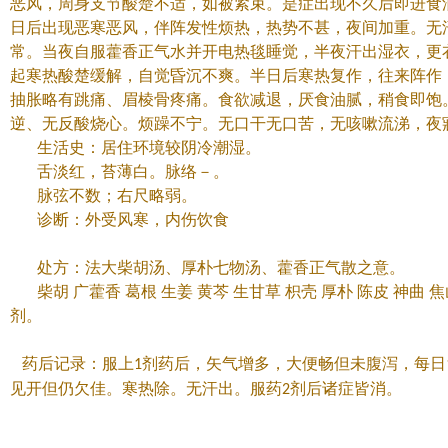
恶风，周身支节酸楚不适，如被紧束。是症出现不久后即进食
日后出现恶寒恶风，伴阵发性烦热，热势不甚，夜间加重。无
常。当夜自服藿香正气水并开电热毯睡觉，半夜汗出湿衣，更
起寒热酸楚缓解，自觉昏沉不爽。半日后寒热复作，往来阵作
抽胀略有跳痛、眉棱骨疼痛。食欲减退，厌食油腻，稍食即饱
逆、无反酸烧心。烦躁不宁。无口干无口苦，无咳嗽流涕，夜
生活史：居住环境较阴冷潮湿。
舌淡红，苔薄白。脉络－。
脉弦不数；右尺略弱。
诊断：外受风寒，内伤饮食
处方：法大柴胡汤、厚朴七物汤、藿香正气散之意。
柴胡
广藿香
葛根
生姜
黄芩
生甘草
枳壳
厚朴
陈皮
神曲
焦
剂。
药后记录：服上
剂药后，矢气增多，大便畅但未腹泻，每日
1
见开但仍欠佳。寒热除。无汗出。服药
剂后诸症皆消。
2