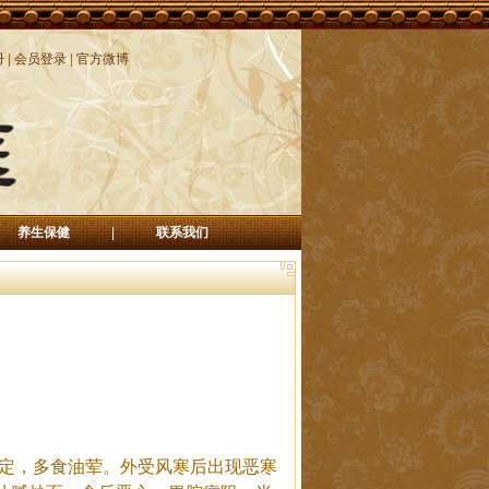
册
|
会员登录
|
官方微博
养生保健
|
联系我们
定，多食油荤。外受风寒后出现恶寒