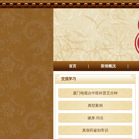
首页
|
医馆概况
|
交流学习
厦门电视台中医科普五分钟
典型案例
健身.功法
真假药鉴别常识