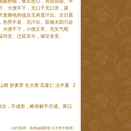
油腻炒面，食后恶心，胃脘痞阻。半
汗、大便不下，无口干无口苦，尿
衣复睡电热毯后无再度汗出。次日晨
，热势不甚，无汗出。双侧太阳穴处
。大便不下，小便正常。无矢气呃
寐尚安。迁延至今，诸症未变。
山楂
炒麦芽
生大黄
瓜蒌仁
法半夏
2
次，不成形，略有解不尽感。胃口
1
（治疗医师：燕来福国医馆 吕方舟中医师）