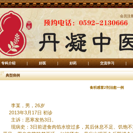
会员注
专科介绍
|
好医
|
好药
|
交流学习
|
典型病例
食积感冒2剂治愈一例
李某，
男，
26
岁
2013年3月17日 初诊
主诉：恶寒发热
3
日。
现病史：
3
日前进食肉馅水饺过多，其后休息不足、饥饱不