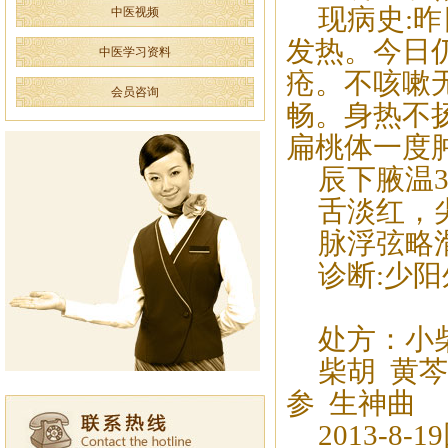
现病史:
中医视频
发热。今日
中医学习资料
疮。不咳嗽
会员咨询
畅。身热不
扁桃体一度
辰下腋温3
舌淡红，
脉浮弦略
诊断:少
处方：小
柴胡 黄芩
参 生神曲
2013-