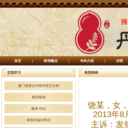
首页
|
医馆概况
|
专科介绍
|
好医
交流学习
典型病例
厦门电视台中医科普五分钟
典型案例
饶某，
女，
健身.功法
2013
年
8
真假药鉴别常识
主诉：发